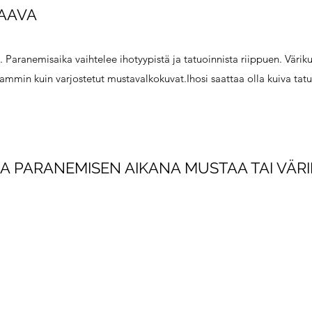
HAAVA
. Paranemisaika vaihtelee ihotyypistä ja tatuoinnista riippuen. Väriku
aammin kuin varjostetut mustavalkokuvat.Ihosi saattaa olla kuiva tat
AA PARANEMISEN AIKANA MUSTAA TAI VÄRI