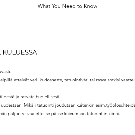
What You Need to Know
RK KULUESSA
vasti.
pillä etteivät veri, kudosneste, tatuointiväri tai rasva sotkisi vaattei
.
i pestä ja rasvata huolellisesti
si uudestaan. Mikäli tatuointi joudutaan kuitenkin esim.työolosuhteid
 niin paljon rasvaa ettei se pääse kuivumaan tatuointiin kiinni.