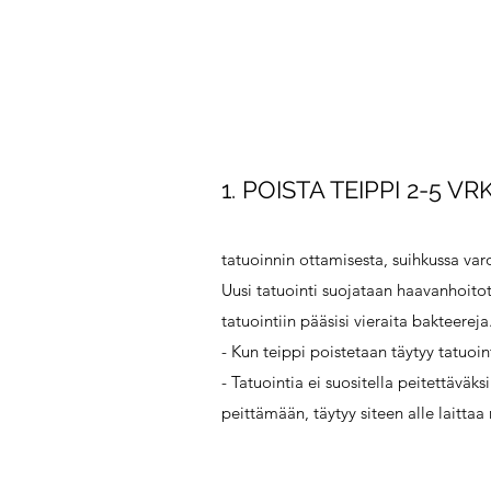
1. POISTA TEIPPI 2-5 V
tatuoinnin ottamisesta, suihkussa varo
Uusi tatuointi suojataan haavanhoitotei
tatuointiin pääsisi vieraita bakteereja
- Kun teippi poistetaan täytyy tatuoint
- Tatuointia ei suositella peitettäväk
peittämään, täytyy siteen alle laittaa