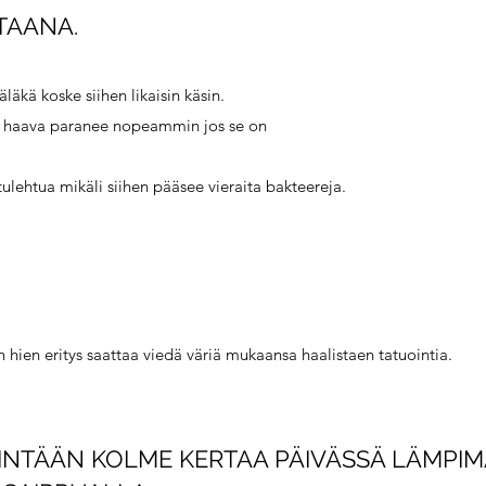
HTAANA.
 äläkä koske siihen likaisin käsin.
n haava paranee nopeammin jos se on
tulehtua mikäli siihen pääsee vieraita bakteereja.
n hien eritys saattaa viedä väriä mukaansa haalistaen tatuointia.
ÄHINTÄÄN KOLME KERTAA PÄIVÄSSÄ LÄMPI