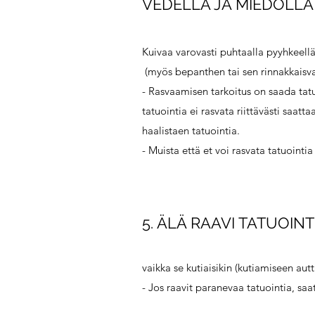
VEDELLÄ JA MIEDOLLA
Kuivaa varovasti puhtaalla pyyhkeellä 
(myös bepanthen tai sen rinnakkaisva
- Rasvaamisen tarkoitus on saada ta
tatuointia ei rasvata riittävästi saa
haalistaen tatuointia.
- Muista että et voi rasvata tatuointia 
5. ÄLÄ RAAVI TATUOINT
vaikka se kutiaisikin (kutiamiseen aut
- Jos raavit paranevaa tatuointia, saa