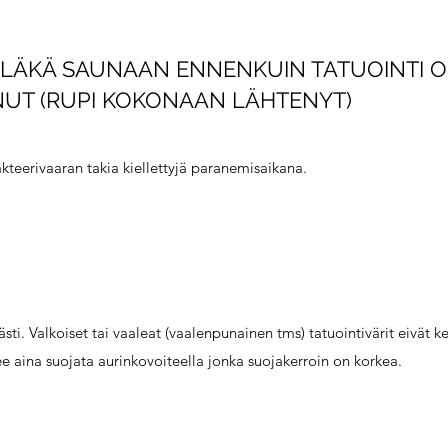
ÄLÄKÄ SAUNAAN ENNENKUIN TATUOINTI 
T (RUPI KOKONAAN LÄHTENYT)
akteerivaaran takia kiellettyjä paranemisaikana.
ästi. Valkoiset tai vaaleat (vaalenpunainen tms) tatuointivärit eivät k
lee aina suojata aurinkovoiteella jonka suojakerroin on korkea.