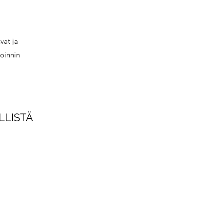
vat ja
uoinnin
LLISTÄ