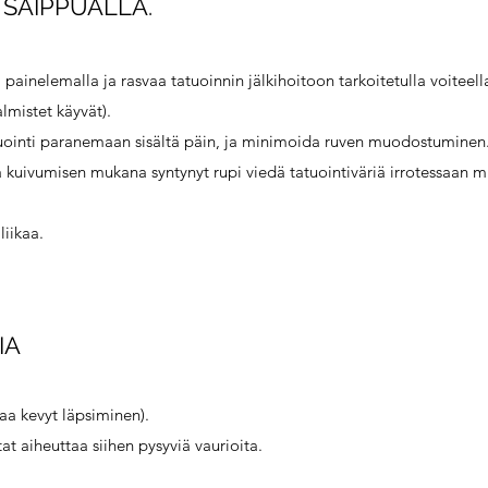
 SAIPPUALLA.
painelemalla ja rasvaa tatuoinnin jälkihoitoon tarkoitetulla voiteell
lmistet käyvät).
tuointi paranemaan sisältä päin, ja minimoida ruven muodostuminen.
ttaa kuivumisen mukana syntynyt rupi viedä tatuointiväriä irrotessaan
liikaa.
IA
taa kevyt läpsiminen).
tat aiheuttaa siihen pysyviä vaurioita.