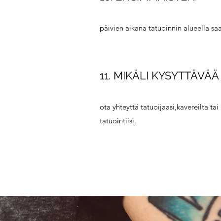
päivien aikana tatuoinnin alueella sa
11. MIKÄLI KYSYTTÄVÄ
ota yhteyttä tatuoijaasi,kavereilta ta
tatuointiisi.