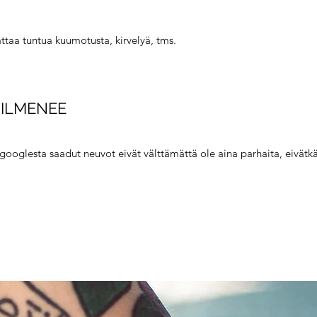
attaa tuntua kuumotusta, kirvelyä, tms.
Ä ILMENEE
i googlesta saadut neuvot eivät välttämättä ole aina parhaita, eivätk