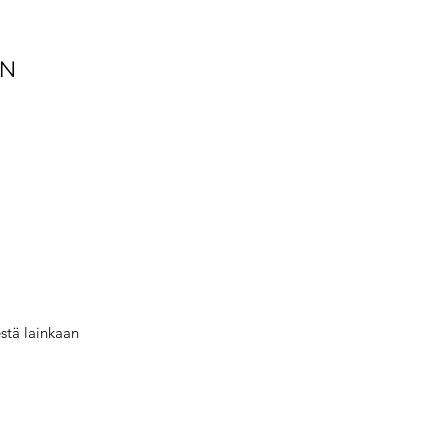
ON
estä lainkaan