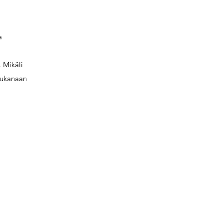
a
 Mikäli
 mukanaan