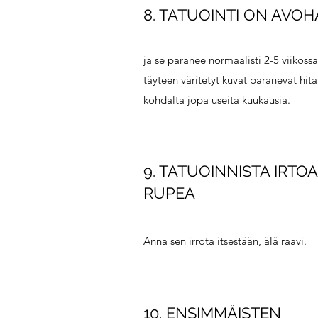
8. TATUOINTI ON AVO
ja se paranee normaalisti 2-5 viikossa
täyteen väritetyt kuvat paranevat hit
kohdalta jopa useita kuukausia.
9. TATUOINNISTA IRTO
RUPEA
Anna sen irrota itsestään, älä raavi.
10. ENSIMMÄISTEN