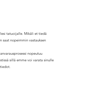
esi tatuoijalle. Mikäli et tiedä
iin saat nopeimmin vastauksen
Ajanvarausprosessi nopeutuu
tissä sillä emme voi varata sinulle
tiedot.