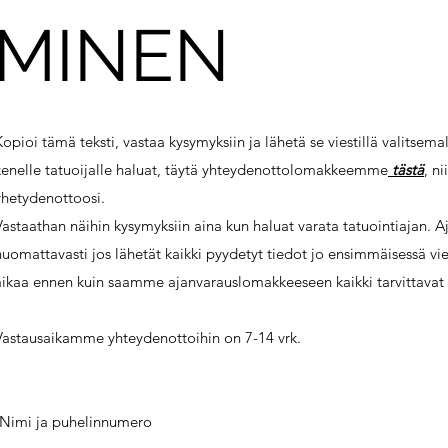
MINEN
Kopioi tämä teksti, vastaa kysymyksiin ja lähetä se viestillä valitsemall
kenelle tatuoijalle haluat, täytä yhteydenottolomakkeemme
tästä
, n
yhetydenottoosi.
Vastaathan näihin kysymyksiin aina kun haluat varata tatuointiajan. 
huomattavasti jos lähetät kaikki pyydetyt tiedot jo ensimmäisessä vies
aikaa ennen kuin saamme ajanvarauslomakkeeseen kaikki tarvittavat 
Vastausaikamme yhteydenottoihin on 7-14 vrk.
-Nimi ja puhelinnumero