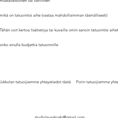
-mustavalkoinen vai värillinen
-mikä on tatuointisi aihe (vastaa mahdollisimman täsmällisesti)
-Tähän voit kertoa lisätietoja tai kuvailla omin sanoin tatuointisi aihe
-onko sinulla budjettia tatuoinnille
Kokkolan tatuoijiemme yhteystiedot tästä
Porin tatuoijiemme yhte
studiolaurakoski@gmail.com