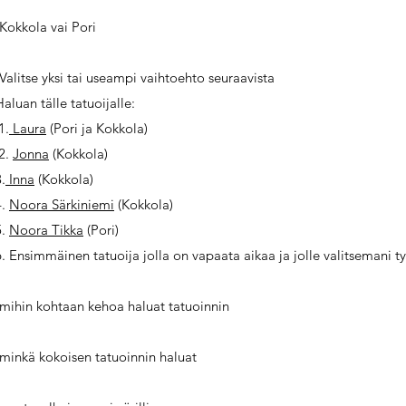
-Kokkola vai Pori
-Valitse yksi tai useampi vaihtoehto seuraavista
Haluan tälle tatuoijalle:
1.
Laura
(Pori ja Kokkola)
2.
Jonna
(Kokkola)
.
Inna
(Kokkola)
4.
Noora Särkiniemi
(Kokkola)
5.
Noora Tikka
(Pori)
6. Ensimmäinen tatuoija jolla on vapaata aikaa ja jolle valitsemani t
-mihin kohtaan kehoa haluat tatuoinnin
-minkä kokoisen tatuoinnin haluat